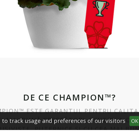
DE CE CHAMPION™?
PION™ ESTE GARANTUL PENTRU CALITA
I MAI BUNĂ CRESCĂTORI, PENTRU A OB
 to track usage and preferences of our visitors
OK
USIVISTE, PUTERNICE ȘI CU CEA MAI B
DE ÎNFLORIRE.