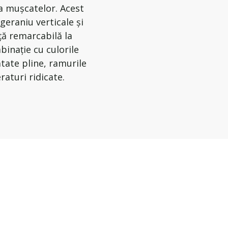
a mușcatelor. Acest
geraniu verticale și
ță remarcabilă la
binație cu culorile
tate pline, ramurile
aturi ridicate.