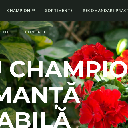
CHAMPION ™
SORTIMENTE
RECOMANDĂRI PRACT
E FOTO
CONTACT
U CHAMPI
MANȚĂ
ABILĂ