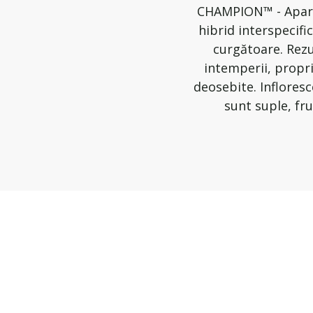
CHAMPION™ - Apariț
hibrid interspecifi
curgătoare. Rezu
intemperii, propri
deosebite. Inflores
sunt suple, fr