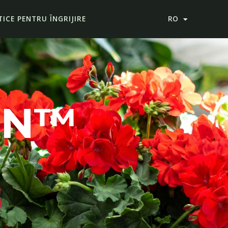
ICE PENTRU ÎNGRIJIRE
RO
ON™