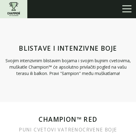
BLISTAVE I INTENZIVNE BOJE
Svojim intenzivnim blistavim bojama i svojim bujnim cvetovima,
muškatle Champion™ će apsolutno privlačiti pogled na vašu
terasu ili balkon. Pravi "šampion" među muškatlama!
CHAMPION™ RED
PUNI CVETOVI VATRENOCRVENE BOJE