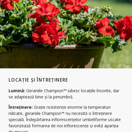
LOCAȚIE ȘI ÎNTREȚINERE
Lumină:
Geraniile Champion™ iubesc locațiile însorite, dar
se adaptează bine și la penumbră.
Întreținere:
Grație rezistenței enorme la temperaturi
ridicate, geraniile Champion™ nu necesită o întreținere
specială. Îndepărtarea inflorescențelor umbeliforme uscate
favorizează formarea de noi inflorescențe și evită apariția
de micoze.