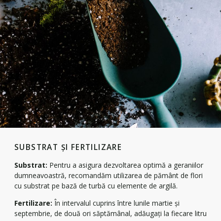
SUBSTRAT ȘI FERTILIZARE
Substrat:
Pentru a asigura dezvoltarea optimă a geraniilor
dumneavoastră, recomandăm utilizarea de pământ de flori
cu substrat pe bază de turbă cu elemente de argilă.
Fertilizare:
În intervalul cuprins între lunile martie și
septembrie, de două ori săptămânal, adăugați la fiecare litru